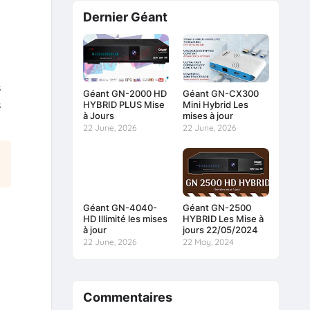
Dernier Géant
s
Géant GN-2000 HD
Géant GN-CX300
s
HYBRID PLUS Mise
Mini Hybrid Les
à Jours
mises à jour
22 June, 2026
22 June, 2026
Géant GN-4040-
Géant GN-2500
HD Illimité les mises
HYBRID Les Mise à
à jour
jours 22/05/2024
22 June, 2026
22 May, 2024
Commentaires