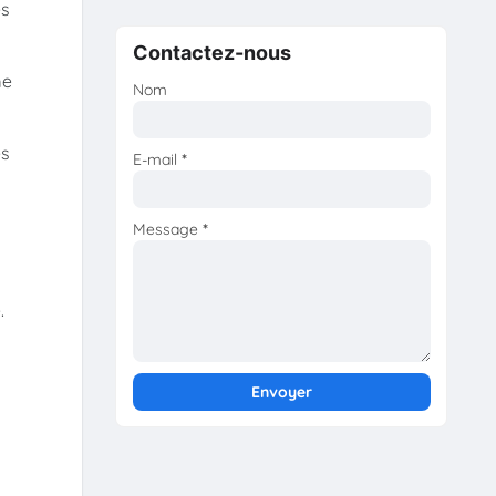
es
Contactez-nous
me
Nom
es
E-mail
*
Message
*
.