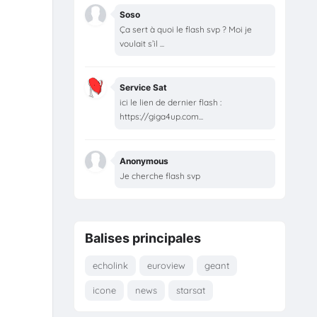
Soso
Ça sert à quoi le flash svp ? Moi je
voulait s’il ...
Service Sat
ici le lien de dernier flash :
https://giga4up.com...
Anonymous
Je cherche flash svp
Balises principales
echolink
euroview
geant
icone
news
starsat