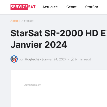
Actualité
Géant
StarSat
Accueil
starsat
StarSat SR-2000 HD E
Janvier 2024
par
Haytechs
•
janvier 24, 2024
•
6 min read
Advertisement