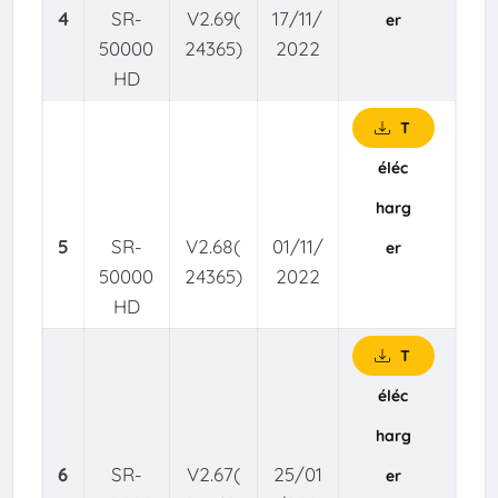
4
SR-
V2.69(
17/11/
er
50000
24365)
2022
HD
T
éléc
harg
5
SR-
V2.68(
01/11/
er
50000
24365)
2022
HD
T
éléc
harg
6
SR-
V2.67(
25/01
er