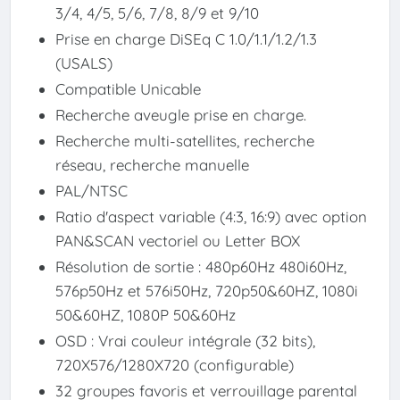
3/4, 4/5, 5/6, 7/8, 8/9 et 9/10
Prise en charge DiSEq C 1.0/1.1/1.2/1.3
(USALS)
Compatible Unicable
Recherche aveugle prise en charge.
Recherche multi-satellites, recherche
réseau, recherche manuelle
PAL/NTSC
Ratio d'aspect variable (4:3, 16:9) avec option
PAN&SCAN vectoriel ou Letter BOX
Résolution de sortie : 480p60Hz 480i60Hz,
576p50Hz et 576i50Hz, 720p50&60HZ, 1080i
50&60HZ, 1080P 50&60Hz
OSD : Vrai couleur intégrale (32 bits),
720X576/1280X720 (configurable)
32 groupes favoris et verrouillage parental