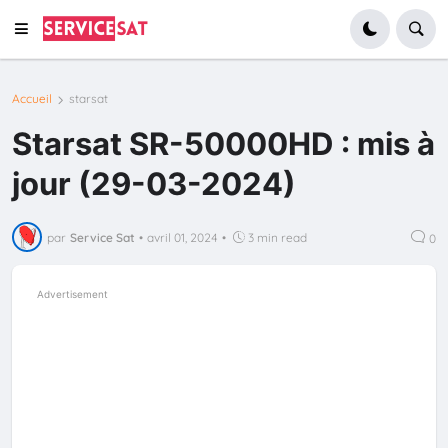
Accueil
starsat
Starsat SR-50000HD : mis à
jour (29-03-2024)
par
Service Sat
•
avril 01, 2024
•
3 min read
0
Advertisement