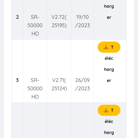
harg
2
SR-
V2.72(
19/10
er
50000
25195)
/2023
HD
T
éléc
harg
3
SR-
V2.71(
26/09
er
50000
25124)
/2023
HD
T
éléc
harg