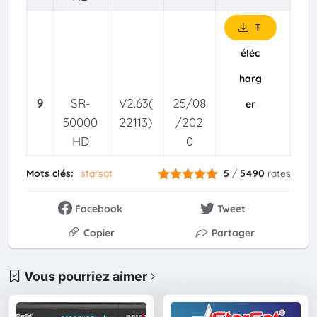
T
éléc
harg
9
SR-
V2.63(
25/08
er
50000
22113)
/202
HD
0
Mots clés:
starsat
5
/
5490
rates
Facebook
Tweet
Copier
Partager
Vous pourriez aimer