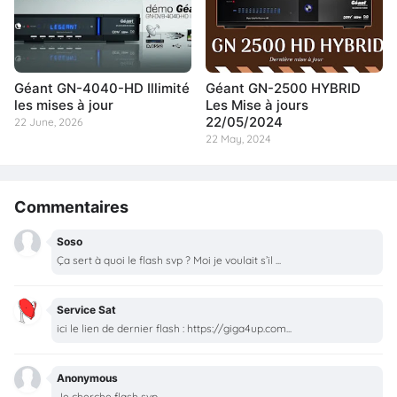
Géant GN-4040-HD Illimité
Géant GN-2500 HYBRID
les mises à jour
Les Mise à jours
22/05/2024
22 June, 2026
22 May, 2024
Commentaires
Soso
Ça sert à quoi le flash svp ? Moi je voulait s’il ...
Service Sat
ici le lien de dernier flash : https://giga4up.com...
Anonymous
Je cherche flash svp