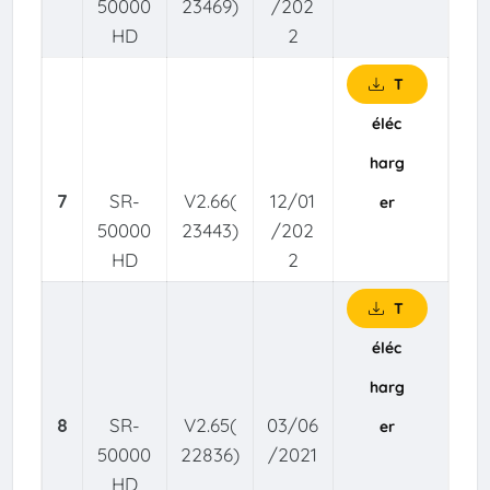
50000
23469)
/202
HD
2
T
éléc
harg
7
SR-
V2.66(
12/01
er
50000
23443)
/202
HD
2
T
éléc
harg
8
SR-
V2.65(
03/06
er
50000
22836)
/2021
HD