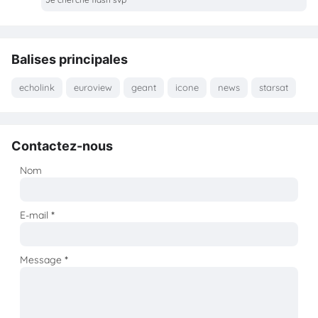
Balises principales
echolink
euroview
geant
icone
news
starsat
Contactez-nous
Nom
E-mail
*
Message
*