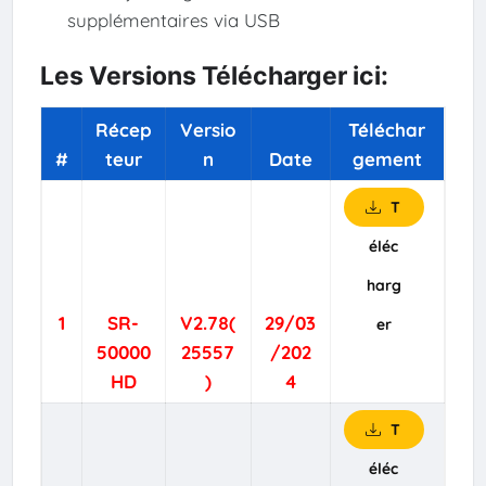
supplémentaires via USB
Les Versions Télécharger ici:
Récep
Versio
Téléchar
#
teur
n
Date
gement
T
éléc
harg
1
SR-
V2.78(
29/03
er
50000
25557
/202
HD
)
4
T
éléc