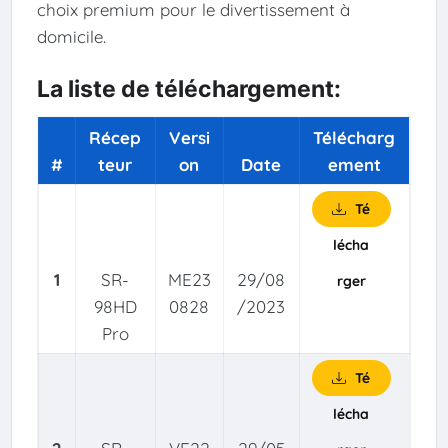
choix premium pour le divertissement à
domicile.
La liste de téléchargement:
Récep
Versi
Télécharg
#
teur
on
Date
ement
Té
lécha
1
SR-
ME23
29/08
rger
98HD
0828
/2023
Pro
Té
lécha