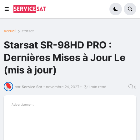
Accueil
starsat
Starsat SR-98HD PRO :
Dernières Mises à Jour Le
(mis à jour)
par
Service Sat
•
novembre 24, 2023
•
1 min read
0
Advertisement