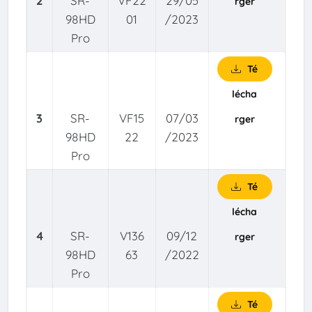
2
SR-
VF22
29/05
rger
98HD
01
/2023
Pro
Té
lécha
3
SR-
VF15
07/03
rger
98HD
22
/2023
Pro
Té
lécha
4
SR-
V136
09/12
rger
98HD
63
/2022
Pro
Té