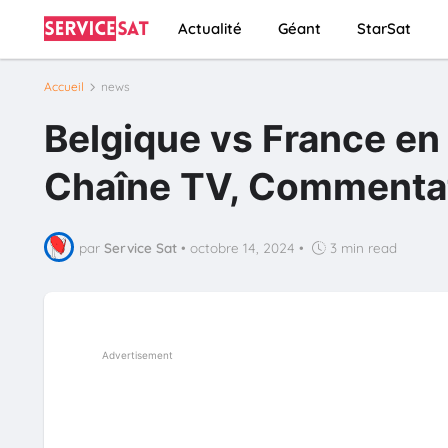
Actualité
Géant
StarSat
Accueil
news
Belgique vs France en 
Chaîne TV, Commentat
par
Service Sat
•
octobre 14, 2024
•
3 min read
Advertisement