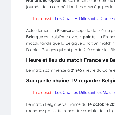
Nations Européenne
. Ce match se déroule au
journée de la compétition. Les deux équipes lutt
Lire aussi :
Les Chaînes Diffusant la Coupe
Actuellement, la
France
occupe la deuxième pl
Belgique
est troisième avec
4 points
. La Franc
match, tandis que la Belgique a fait un match nu
Diables Rouges qui ont perdu 2-0 contre les B
Heure et lieu du match France vs B
Le match commence à
21h45
(heure du Caire e
Sur quelle chaîne TV regarder Belgi
Lire aussi :
Les Chaînes Diffusant les Match
Le match Belgique vs France du
14 octobre 2
manquez pas cette rencontre cruciale de la Li