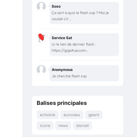
Soso
Ça sert à quoi le flash svp ? Moi je
voulait s’il ...
Service Sat
ici le lien de dernier flash :
https://giga4up.com...
Anonymous
Je cherche flash svp
Balises principales
echolink
euroview
geant
icone
news
starsat