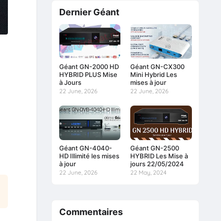
Dernier Géant
Géant GN-2000 HD
Géant GN-CX300
HYBRID PLUS Mise
Mini Hybrid Les
à Jours
mises à jour
22 June, 2026
22 June, 2026
Géant GN-4040-
Géant GN-2500
HD Illimité les mises
HYBRID Les Mise à
à jour
jours 22/05/2024
22 June, 2026
22 May, 2024
Commentaires