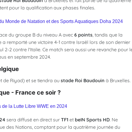
stade Roi Baudouin
à Bruxelles et fait partie de la quatrième
ent pour la qualification aux phases finales.
 du Monde de Natation et des Sports Aquatiques Doha 2024
ace du groupe B du niveau A avec
6 points
, tandis que la
e a remporté une victoire 4-1 contre Israël lors de son dernier
l 2-2 contre l'Italie. Ce match sera aussi une revanche pour l
leus en septembre 2024.
elgique
t de Riyad) et se tiendra au
stade Roi Baudouin
à Bruxelles.
que - France ce soir ?
s de la Lutte Libre WWE en 2024
024
sera diffusé en direct sur
TF1
et
beIN Sports HD
. Ne
gue des Nations, comptant pour la quatrième journée du