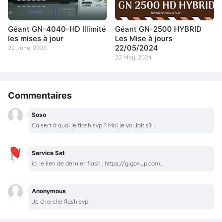
Géant GN-4040-HD Illimité
Géant GN-2500 HYBRID
les mises à jour
Les Mise à jours
22/05/2024
22 June, 2026
22 May, 2024
Commentaires
Soso
Ça sert à quoi le flash svp ? Moi je voulait s’il ...
Service Sat
ici le lien de dernier flash : https://giga4up.com...
Anonymous
Je cherche flash svp