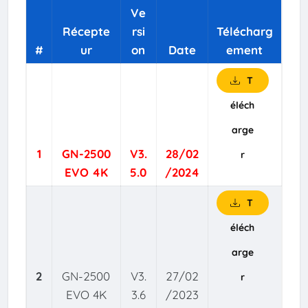
Ve
Récepte
rsi
Télécharg
#
ur
on
Date
ement
T
éléch
arge
1
GN-2500
V3.
28/02
r
EVO 4K
5.0
/2024
T
éléch
arge
2
GN-2500
V3.
27/02
r
EVO 4K
3.6
/2023