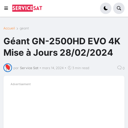
Accueil
geant
Géant GN-2500HD EVO 4K
Mise à Jours 28/02/2024
par
Service Sat
•
mars 14, 2024
•
3 min read
0
Advertisement