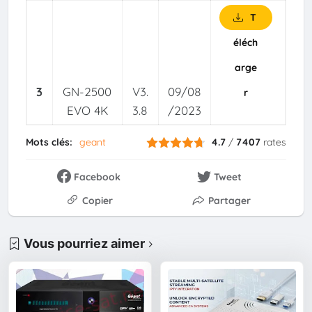
T
éléch
arge
3
GN-2500
V3.
09/08
r
EVO 4K
3.8
/2023
Mots clés:
geant
4.7
/
7407
rates
Facebook
Tweet
Copier
Partager
Vous pourriez aimer