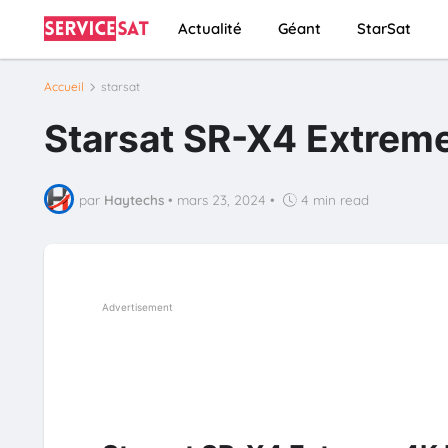
Actualité
Géant
StarSat
Accueil
starsat
Starsat SR-X4 Extreme 
par
Haytechs
•
mars 23, 2024
•
4 min read
Advertisement