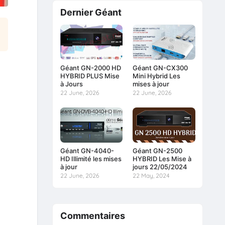
Dernier Géant
Géant GN-2000 HD
Géant GN-CX300
HYBRID PLUS Mise
Mini Hybrid Les
à Jours
mises à jour
22 June, 2026
22 June, 2026
Géant GN-4040-
Géant GN-2500
HD Illimité les mises
HYBRID Les Mise à
à jour
jours 22/05/2024
22 June, 2026
22 May, 2024
Commentaires