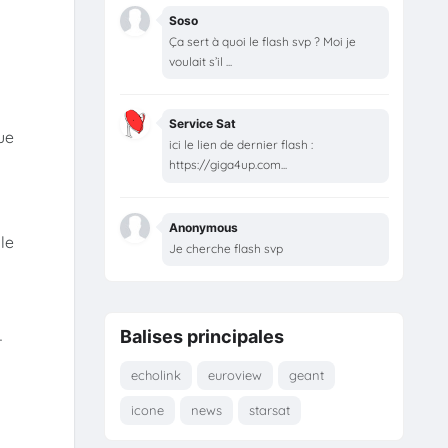
Soso
Ça sert à quoi le flash svp ? Moi je
voulait s’il ...
Service Sat
ue
ici le lien de dernier flash :
https://giga4up.com...
Anonymous
le
Je cherche flash svp
Balises principales
r
echolink
euroview
geant
icone
news
starsat